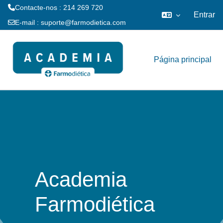
Contacte-nos : 214 269 720
Entrar
E-mail :
suporte@farmodietica.com
Ir para o conteúdo principal
Página principal
Academia
Farmodiética