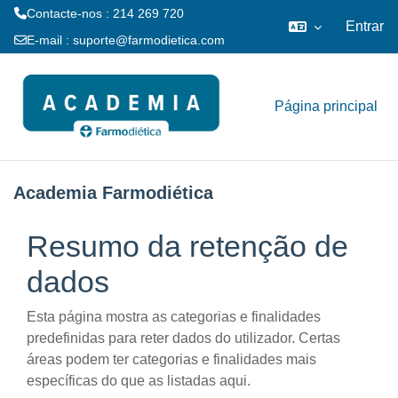
Contacte-nos : 214 269 720
Entrar
E-mail :
suporte@farmodietica.com
Ir para o conteúdo principal
Página principal
Academia Farmodiética
Resumo da retenção de
dados
Esta página mostra as categorias e finalidades
predefinidas para reter dados do utilizador. Certas
áreas podem ter categorias e finalidades mais
específicas do que as listadas aqui.