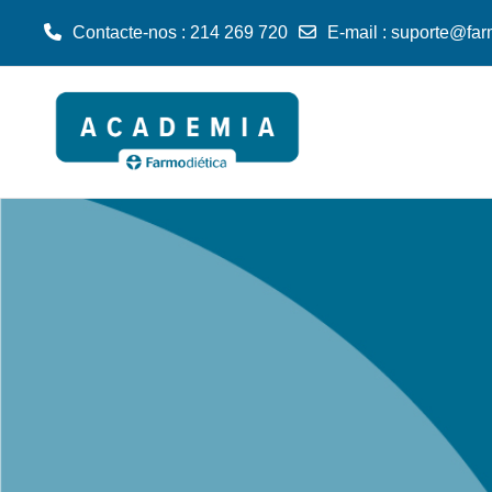
Contacte-nos : 214 269 720
E-mail :
suporte@far
Ir para o conteúdo principal