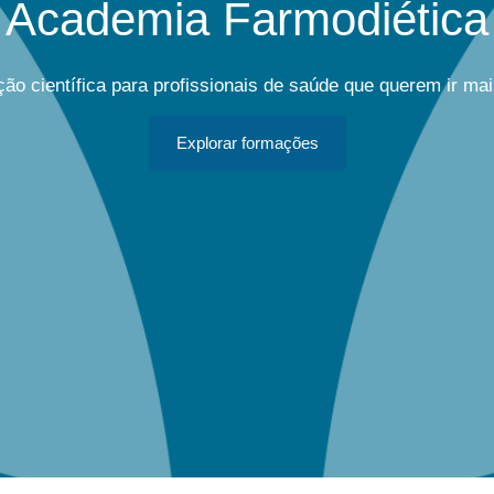
Academia Farmodiética
ão científica para profissionais de saúde que querem ir mai
Explorar formações