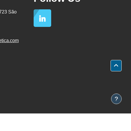
-723 São
etica.com